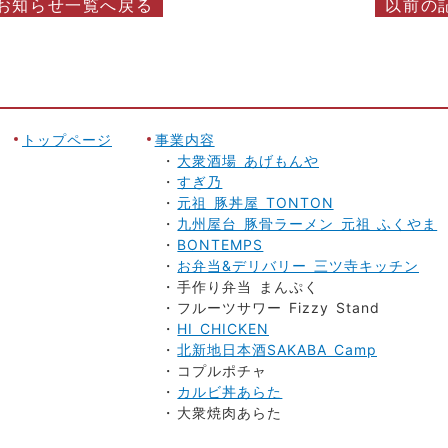
お知らせ一覧へ戻る
以前の
トップページ
事業内容
大衆酒場 あげもんや
すぎ乃
元祖 豚丼屋 TONTON
九州屋台 豚骨ラーメン 元祖 ふくやま
BONTEMPS
お弁当&デリバリー 三ツ寺キッチン
手作り弁当 まんぷく
フルーツサワー Fizzy Stand
HI CHICKEN
北新地日本酒SAKABA Camp
コプルポチャ
カルビ丼あらた
大衆焼肉あらた