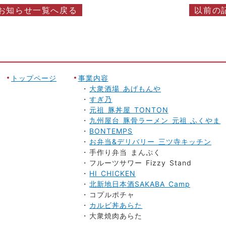
お知らせ一覧へ戻る
以前の
トップページ
事業内容
大衆酒場 あげもんや
すぎ乃
元祖 豚丼屋 TONTON
九州屋台 豚骨ラーメン 元祖 ふくやま
BONTEMPS
お弁当&デリバリー 三ツ寺キッチン
手作り弁当 まんぷく
フルーツサワー Fizzy Stand
HI CHICKEN
北新地日本酒SAKABA Camp
コプルポチャ
カルビ丼あらた
大衆焼肉あらた