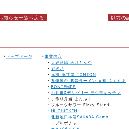
お知らせ一覧へ戻る
以前の
トップページ
事業内容
大衆酒場 あげもんや
すぎ乃
元祖 豚丼屋 TONTON
九州屋台 豚骨ラーメン 元祖 ふくやま
BONTEMPS
お弁当&デリバリー 三ツ寺キッチン
手作り弁当 まんぷく
フルーツサワー Fizzy Stand
HI CHICKEN
北新地日本酒SAKABA Camp
コプルポチャ
カルビ丼あらた