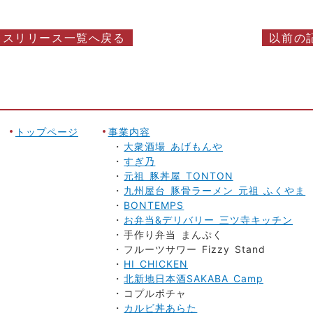
レスリリース一覧へ戻る
以前の
トップページ
事業内容
大衆酒場 あげもんや
すぎ乃
元祖 豚丼屋 TONTON
九州屋台 豚骨ラーメン 元祖 ふくやま
BONTEMPS
お弁当&デリバリー 三ツ寺キッチン
手作り弁当 まんぷく
フルーツサワー Fizzy Stand
HI CHICKEN
北新地日本酒SAKABA Camp
コプルポチャ
カルビ丼あらた